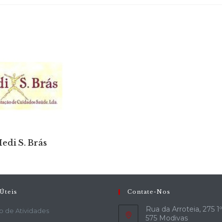
edi S. Brás
Úteis
Contate-Nos
Rua da Arroteia, 275 1
o de Atividades
575 Modivas