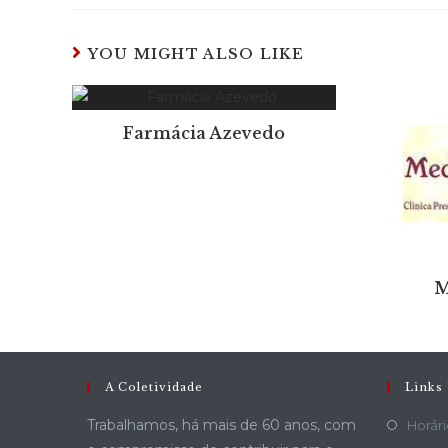
YOU MIGHT ALSO LIKE
Farmácia Azevedo
M
A Coletividade
Links 
Trabalhamos, há mais de 60 anos, com
Horári