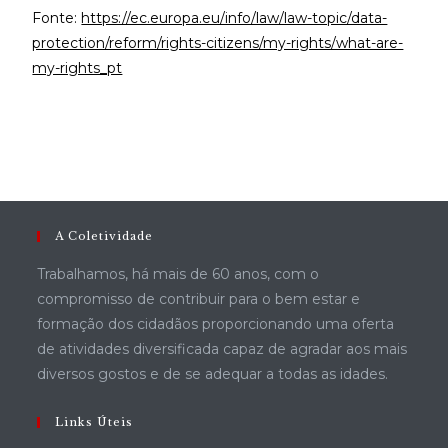
Fonte:
https://ec.europa.eu/info/law/law-topic/data-
protection/reform/rights-citizens/my-rights/what-are-
my-rights_pt
A Coletividade
Trabalhamos, há mais de 60 anos, com o
compromisso de contribuir para o bem estar e
formação dos cidadãos proporcionando uma oferta
de atividades diversificada capaz de agradar aos mais
diversos gostos e de se adequar a todas as idades.
Links Úteis