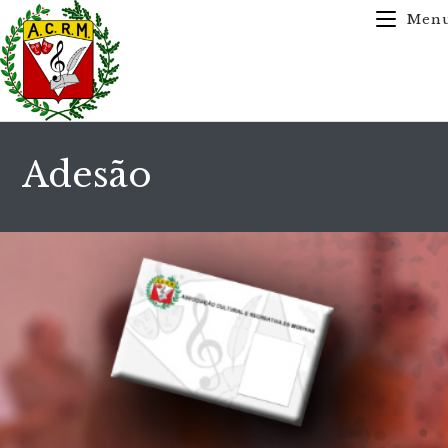
Men
Adesão