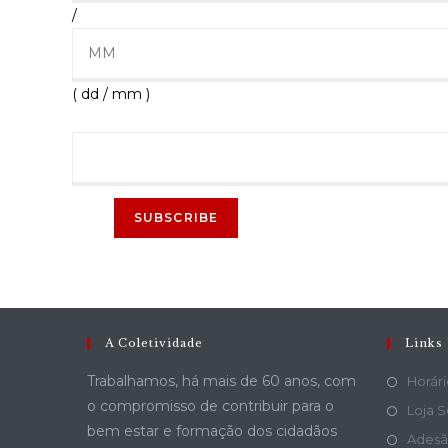
/
( dd / mm )
A Coletividade
Links 
Trabalhamos, há mais de 60 anos, com
Horári
o compromisso de contribuir para o
Loja S
bem estar e formação dos cidadãos
Adesã