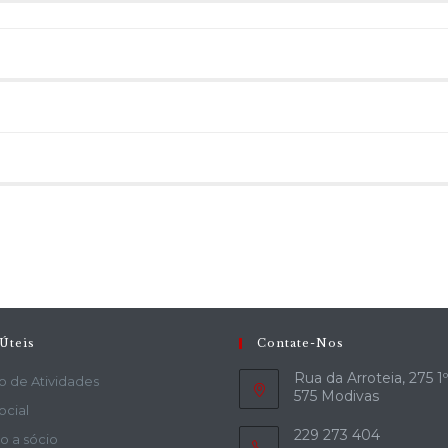
Úteis
Contate-Nos
Rua da Arroteia, 275 1
o de Atividades
575 Modivas
ocial
229 273 404
o a sócio